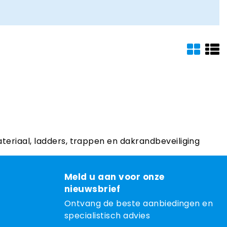
ateriaal, ladders, trappen en dakrandbeveiliging
Meld u aan voor onze
nieuwsbrief
Ontvang de beste aanbiedingen en
specialistisch advies