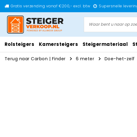
Gratis verzending vanaf €200,- excl. btw
Supersnelle leverin
Rolsteigers
Kamersteigers
Steigermateriaal
S
Terug naar Carbon
|
Finder
6 meter
Doe-het-zelf