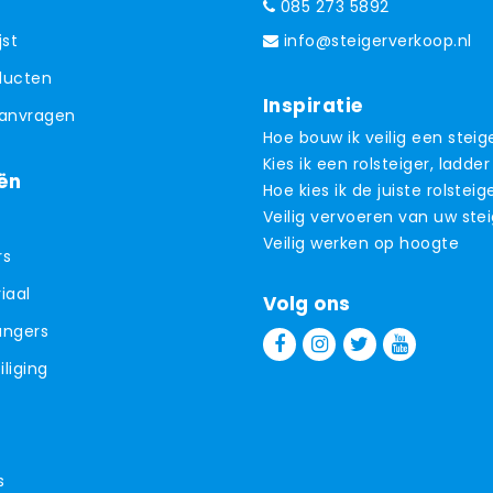
085 273 5892
jst
info@steigerverkoop.nl
oducten
Inspiratie
aanvragen
Hoe bouw ik veilig een steig
Kies ik een rolsteiger, ladder
ën
Hoe kies ik de juiste rolsteig
Veilig vervoeren van uw ste
Veilig werken op hoogte
rs
iaal
Volg ons
angers
liging
s