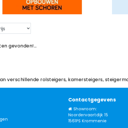
en gevonden!...
aan verschillende rolsteigers, kamersteigers, steigerm
Contactgegevens
Showroom:
Noordervaartdijk 15
ngen
1561PS Krommenie