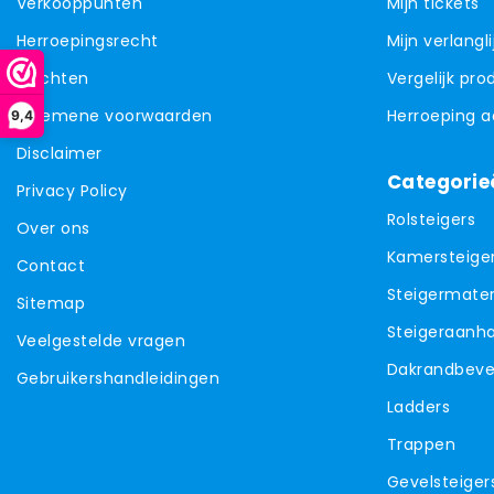
Verkooppunten
Mijn tickets
Herroepingsrecht
Mijn verlangli
Klachten
Vergelijk pr
Algemene voorwaarden
Herroeping 
9,4
Disclaimer
Categorie
Privacy Policy
Rolsteigers
Over ons
Kamersteige
Contact
Steigermater
Sitemap
Steigeraanh
Veelgestelde vragen
Dakrandbevei
Gebruikershandleidingen
Ladders
Trappen
Gevelsteiger