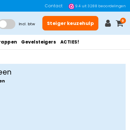
Contact
9.4
uit
3288
beoordelingen
0
Steiger keuzehulp
Incl. btw
rappen
Gevelsteigers
ACTIES!
een
en