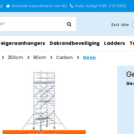
g!
Grootste assortiment van NL!
Hulp nodig? 085-273 5892
Excl. btw
teigeraanhangers
Dakrandbeveiliging
Ladders
T
250cm
90cm
Carbon
Geen
G
Ge