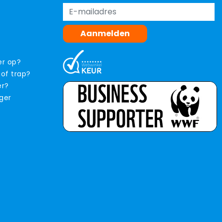
Aanmelden
er op?
 of trap?
er?
iger