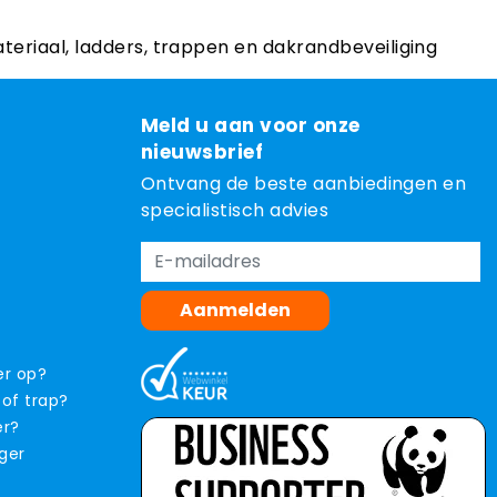
ateriaal, ladders, trappen en dakrandbeveiliging
Meld u aan voor onze
nieuwsbrief
Ontvang de beste aanbiedingen en
specialistisch advies
Aanmelden
er op?
 of trap?
er?
iger