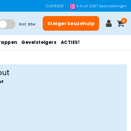
Contact
9.4
uit
3287
beoordelingen
0
Steiger keuzehulp
Incl. btw
rappen
Gevelsteigers
ACTIES!
out
ut