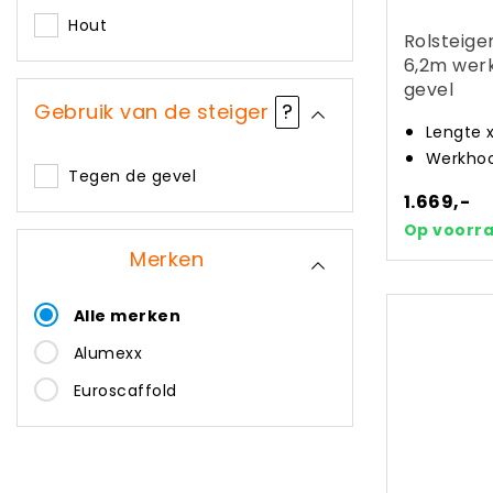
Hout
Rolsteige
6,2m wer
gevel
Gebruik van de steiger
?
Lengte 
Werkhoo
Tegen de gevel
1.669,-
Op voorr
Merken
Alle merken
Alumexx
Euroscaffold