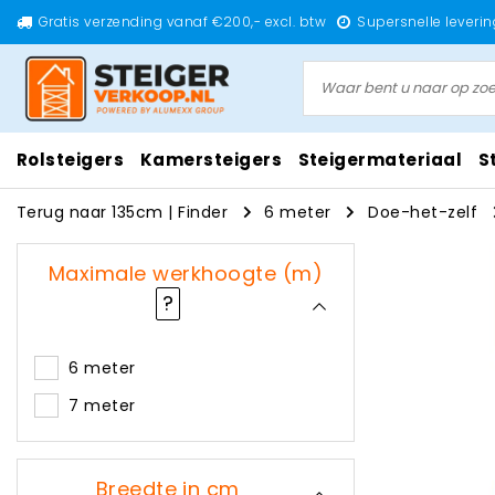
Gratis verzending vanaf €200,- excl. btw
Supersnelle leverin
Rolsteigers
Kamersteigers
Steigermateriaal
S
Terug naar 135cm
|
Finder
6 meter
Doe-het-zelf
Maximale werkhoogte (m)
?
6 meter
7 meter
Breedte in cm