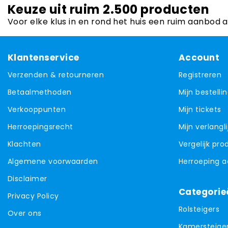
Keuze uit ruim 2.500 producten
Voor elke klus in en rond het huis een ruim aanbod 
Klantenservice
Account
Verzenden & retourneren
Registreren
Betaalmethoden
Mijn bestelli
Verkooppunten
Mijn tickets
Herroepingsrecht
Mijn verlangli
Klachten
Vergelijk pr
Algemene voorwaarden
Herroeping 
Disclaimer
Categorie
Privacy Policy
Rolsteigers
Over ons
Kamersteige