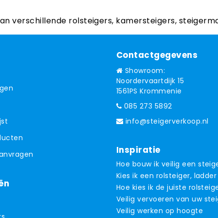
aan verschillende rolsteigers, kamersteigers, steigerm
Contactgegevens
Showroom:
Noordervaartdijk 15
ngen
1561PS Krommenie
085 273 5892
jst
info@steigerverkoop.nl
oducten
Inspiratie
aanvragen
Hoe bouw ik veilig een steig
Kies ik een rolsteiger, ladder
ën
Hoe kies ik de juiste rolsteig
Veilig vervoeren van uw ste
Veilig werken op hoogte
rs