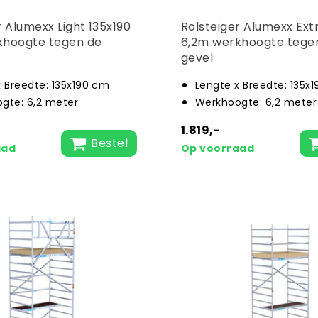
r Alumexx Light 135x190
Rolsteiger Alumexx Ext
khoogte tegen de
6,2m werkhoogte tege
gevel
x Breedte: 135x190 cm
Lengte x Breedte: 135x
gte: 6,2 meter
Werkhoogte: 6,2 meter
1.819,-
Bestel
aad
Op voorraad