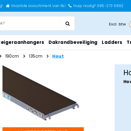
g!
Grootste assortiment van NL!
Hulp nodig? 085-273 5892
Excl. btw
teigeraanhangers
Dakrandbeveiliging
Ladders
T
190cm
135cm
Hout
H
Ho