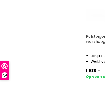
Rolsteige
werkhoog
Lengte 
Werkhoo
1.989,-
9,4
Op voorr