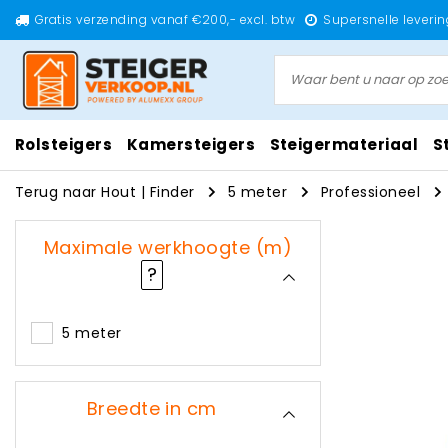
Gratis verzending vanaf €200,- excl. btw
Supersnelle leverin
Rolsteigers
Kamersteigers
Steigermateriaal
S
Terug naar Hout
|
Finder
5 meter
Professioneel
Maximale werkhoogte (m)
?
5 meter
Breedte in cm