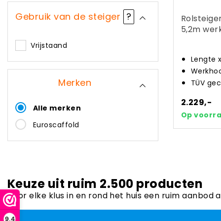
Gebruik van de steiger
?
Rolsteige
5,2m werk
Vrijstaand
Lengte 
Werkhoo
Merken
TÜV gec
2.229,-
Alle merken
Op voorr
Euroscaffold
Keuze uit ruim 2.500 producten
Voor elke klus in en rond het huis een ruim aanbod 
9,4