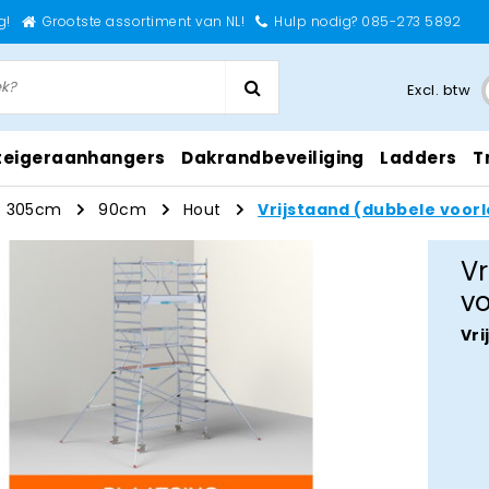
g!
Grootste assortiment van NL!
Hulp nodig? 085-273 5892
Excl. btw
teigeraanhangers
Dakrandbeveiliging
Ladders
T
305cm
90cm
Hout
Vrijstaand (dubbele voor
Vr
v
Vri