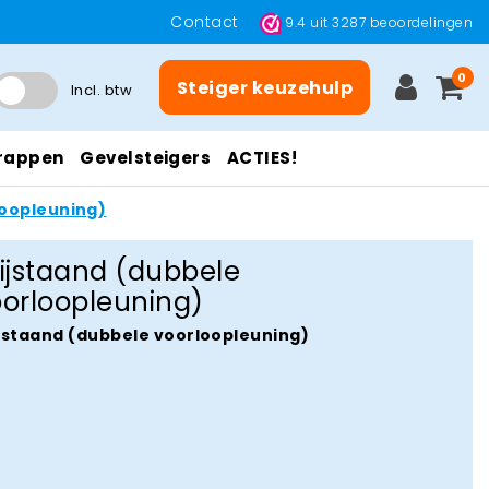
Contact
9.4
uit
3287
beoordelingen
0
Steiger keuzehulp
Incl. btw
rappen
Gevelsteigers
ACTIES!
loopleuning)
ijstaand (dubbele
oorloopleuning)
jstaand (dubbele voorloopleuning)