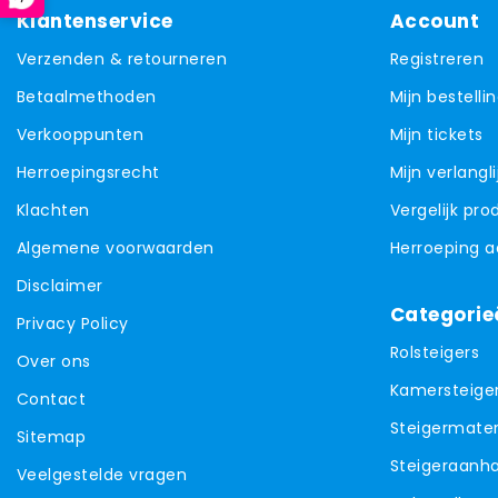
Klantenservice
Account
Verzenden & retourneren
Registreren
Betaalmethoden
Mijn bestelli
Verkooppunten
Mijn tickets
Herroepingsrecht
Mijn verlangli
Klachten
Vergelijk pr
Algemene voorwaarden
Herroeping 
Disclaimer
Categorie
Privacy Policy
Rolsteigers
Over ons
Kamersteige
Contact
Steigermater
Sitemap
Steigeraanh
Veelgestelde vragen