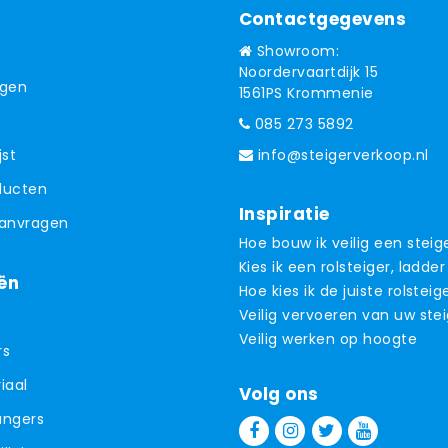
Contactgegevens
Showroom:
Noordervaartdijk 15
ngen
1561PS Krommenie
085 273 5892
jst
info@steigerverkoop.nl
oducten
Inspiratie
aanvragen
Hoe bouw ik veilig een steig
Kies ik een rolsteiger, ladder
ën
Hoe kies ik de juiste rolsteig
Veilig vervoeren van uw ste
Veilig werken op hoogte
rs
iaal
Volg ons
angers