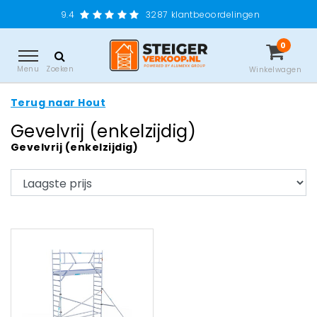
9.4
3287
klantbeoordelingen
0
Menu
Zoeken
Winkelwagen
Terug naar Hout
Gevelvrij (enkelzijdig)
Gevelvrij (enkelzijdig)