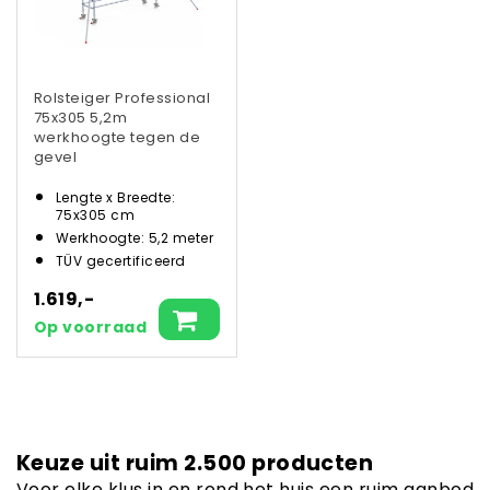
Rolsteiger Professional
75x305 5,2m
werkhoogte tegen de
gevel
Lengte x Breedte:
75x305 cm
Werkhoogte: 5,2 meter
TÜV gecertificeerd
1.619,-
Op voorraad
Keuze uit ruim 2.500 producten
Voor elke klus in en rond het huis een ruim aanbod