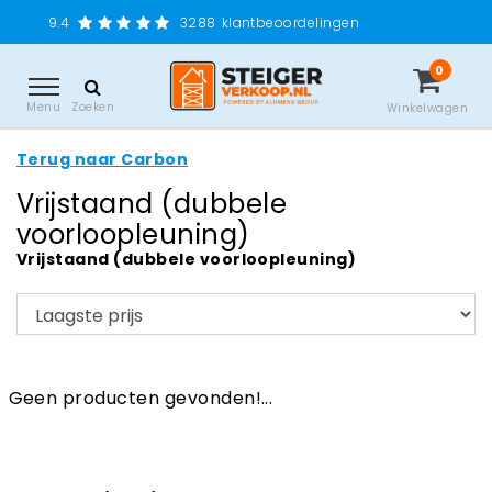
Gr
3288
klantbeoordelingen
0
Menu
Zoeken
Winkelwagen
Terug naar Carbon
Vrijstaand (dubbele
voorloopleuning)
Vrijstaand (dubbele voorloopleuning)
Geen producten gevonden!...