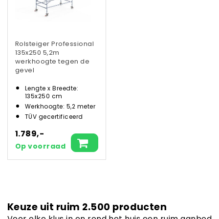
Rolsteiger Professional
135x250 5,2m
werkhoogte tegen de
gevel
Lengte x Breedte:
135x250 cm
Werkhoogte: 5,2 meter
TÜV gecertificeerd
1.789,-
Op voorraad
Keuze uit ruim 2.500 producten
Voor elke klus in en rond het huis een ruim aanbod