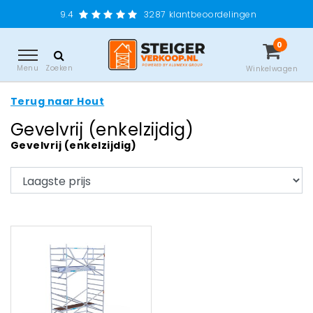
9.4
3287
klantbeoordelingen
0
Menu
Zoeken
Winkelwagen
Terug naar Hout
Gevelvrij (enkelzijdig)
Gevelvrij (enkelzijdig)