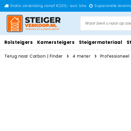
Gratis verzending vanaf €200,- excl. btw
Supersnelle leverin
Rolsteigers
Kamersteigers
Steigermateriaal
S
Terug naar Carbon
|
Finder
4 meter
Professioneel