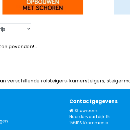
en gevonden!...
aan verschillende rolsteigers, kamersteigers, steigerm
Contactgegevens
Showroom:
Noordervaartdijk 15
ngen
1561PS Krommenie