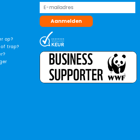
Aanmelden
er op?
 of trap?
er?
iger