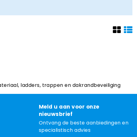
ateriaal, ladders, trappen en dakrandbeveiliging
Meld u aan voor onze
nieuwsbrief
Ontvang de beste aanbiedingen en
specialistisch advies