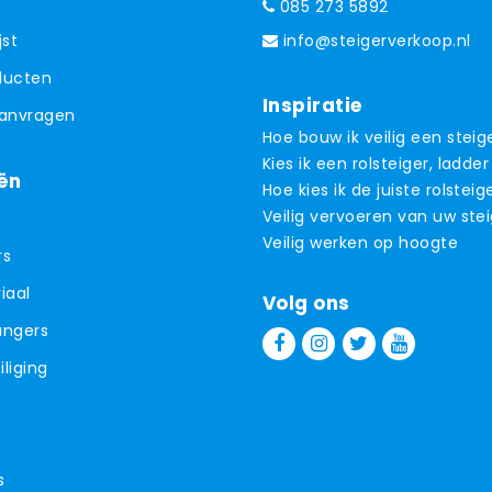
085 273 5892
jst
info@steigerverkoop.nl
oducten
Inspiratie
aanvragen
Hoe bouw ik veilig een steig
Kies ik een rolsteiger, ladder
ën
Hoe kies ik de juiste rolsteig
Veilig vervoeren van uw ste
Veilig werken op hoogte
rs
iaal
Volg ons
angers
liging
s