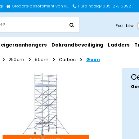
g!
Grootste assortiment van NL!
Hulp nodig? 085-273 5892
Excl. btw
teigeraanhangers
Dakrandbeveiliging
Ladders
T
250cm
90cm
Carbon
Geen
G
Ge