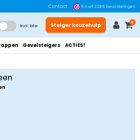
Contact
9.4
uit
3286
beoordelingen
0
Steiger keuzehulp
Incl. btw
rappen
Gevelsteigers
ACTIES!
een
en