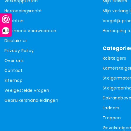
Verkooppunten
Mijn tickets
Herroepingsrecht
Mijn verlangli
Klachten
Vergelijk pr
Algemene voorwaarden
Herroeping 
9,4
Disclaimer
Categorie
Privacy Policy
Rolsteigers
Over ons
Kamersteige
Contact
Steigermater
Sitemap
Steigeraanh
Veelgestelde vragen
Dakrandbevei
Gebruikershandleidingen
Ladders
Trappen
Gevelsteiger