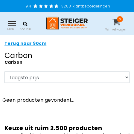
9.4
3288
klantbeoordelingen
0
Menu
Zoeken
Winkelwagen
Terug naar 90cm
Carbon
Carbon
Geen producten gevonden!...
Keuze uit ruim 2.500 producten