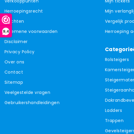
Verkooppunten
Mijn tickets
Herroepingsrecht
Mijn verlangli
Klachten
Vergelijk pr
Algemene voorwaarden
Herroeping 
9,4
Disclaimer
Categorie
Privacy Policy
Rolsteigers
Over ons
Kamersteige
Contact
Steigermater
Sitemap
Steigeraanh
Veelgestelde vragen
Dakrandbevei
Gebruikershandleidingen
Ladders
Trappen
Gevelsteiger