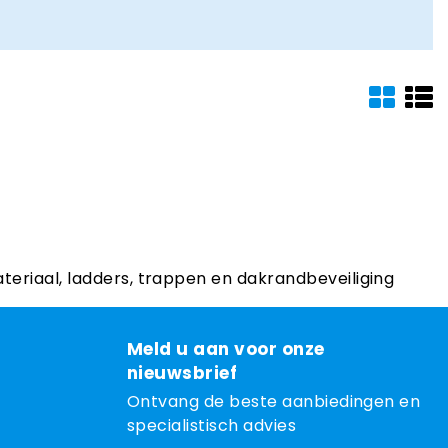
ateriaal, ladders, trappen en dakrandbeveiliging
Meld u aan voor onze
nieuwsbrief
Ontvang de beste aanbiedingen en
specialistisch advies