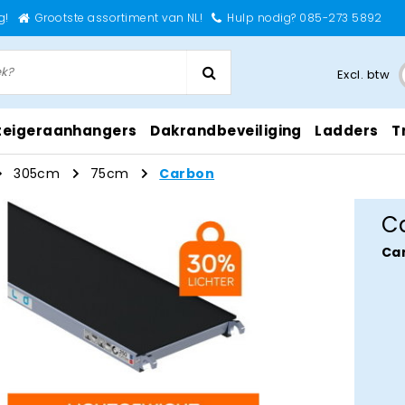
g!
Grootste assortiment van NL!
Hulp nodig? 085-273 5892
Excl. btw
teigeraanhangers
Dakrandbeveiliging
Ladders
T
305cm
75cm
Carbon
C
Ca