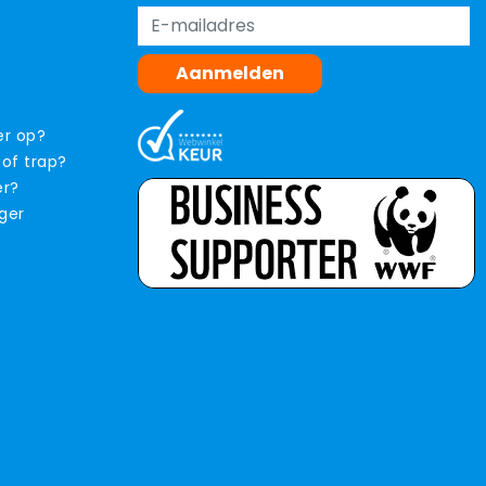
Aanmelden
er op?
 of trap?
er?
iger