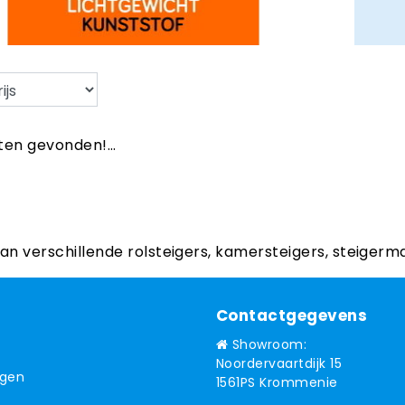
en gevonden!...
aan verschillende rolsteigers, kamersteigers, steigerm
Contactgegevens
Showroom:
Noordervaartdijk 15
ngen
1561PS Krommenie