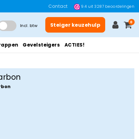
Contact
9.4
uit
3287
beoordelingen
0
Steiger keuzehulp
Incl. btw
rappen
Gevelsteigers
ACTIES!
arbon
rbon