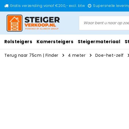
Gratis verzending vanaf €200,- excl. btw
Supersnelle leverin
Rolsteigers
Kamersteigers
Steigermateriaal
S
Terug naar 75cm
|
Finder
4 meter
Doe-het-zelf