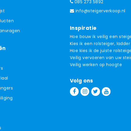
085 273 5892
jst
info@steigerverkoop.nl
oducten
Inspiratie
aanvragen
Hoe bouw ik veilig een steig
Kies ik een rolsteiger, ladder
ën
Hoe kies ik de juiste rolsteig
Veilig vervoeren van uw ste
Veilig werken op hoogte
rs
iaal
Volg ons
angers
liging
s