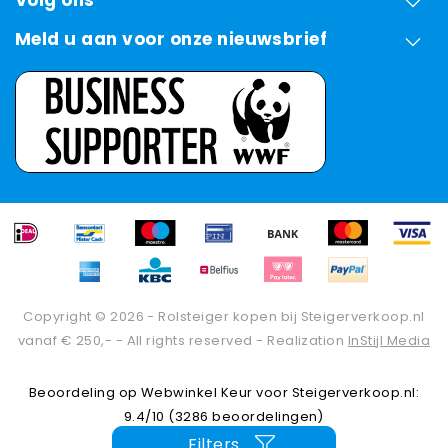
Meld u aan voor onze nieuwsbrief
Copyright © 2026 - Rolsteiger kopen bij Steigerverkoop.nl
vanaf € 250,- - All rights reserved - Realization
InStijl Media
Beoordeling op
Webwinkel Keur
voor Steigerverkoop.nl:
9.4/10 (3286 beoordelingen)
Filters