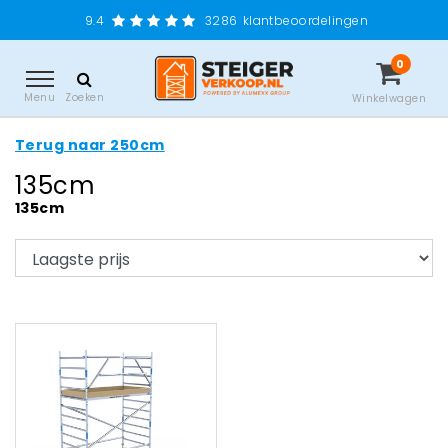
9.4
3286
klantbeoordelingen
0
Menu
Zoeken
Winkelwagen
Terug naar 250cm
135cm
135cm