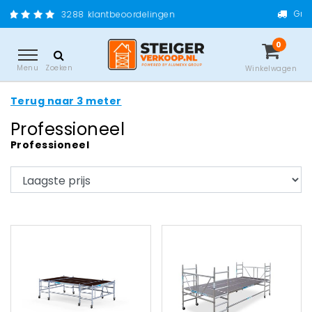
Gratis verzending van
8
klantbeoordelingen
0
Menu
Zoeken
Winkelwagen
Terug naar 3 meter
Professioneel
Professioneel