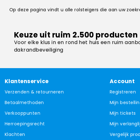
Op deze pagina vindt u alle rolsteigers die aan uw zoek
Keuze uit ruim 2.500 producten
Voor elke klus in en rond het huis een ruim aanb
dakrandbeveiliging
Klantenservice
Account
Verzenden & retourneren
Registreren
Betaalmethoden
Mijn bestelli
Verkooppunten
Mijn tickets
Herroepingsrecht
Mijn verlangli
Klachten
Vergelijk pr