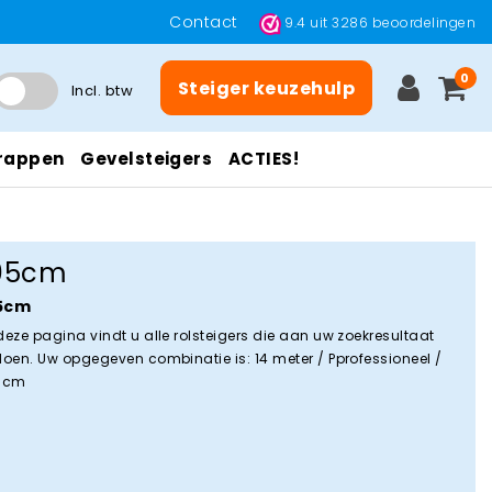
Contact
9.4
uit
3286
beoordelingen
0
Steiger keuzehulp
Incl. btw
rappen
Gevelsteigers
ACTIES!
05cm
5cm
deze pagina vindt u alle rolsteigers die aan uw zoekresultaat
doen. Uw opgegeven combinatie is: 14 meter / Pprofessioneel /
 cm