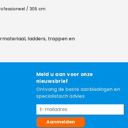
Professioneel / 305 cm
ermateriaal, ladders, trappen en
Meld u aan voor onze
nieuwsbrief
Ontvang de beste aanbiedingen en
specialistisch advies
Aanmelden