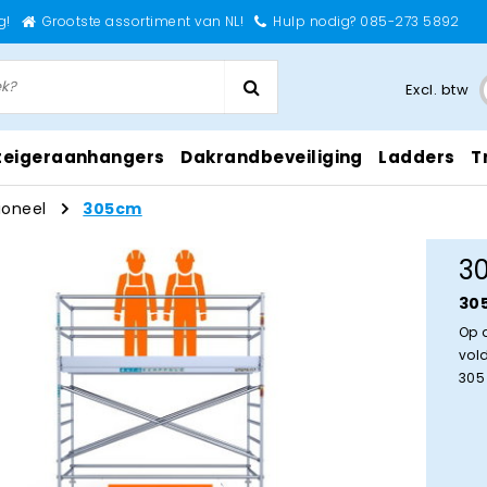
g!
Grootste assortiment van NL!
Hulp nodig? 085-273 5892
Excl. btw
teigeraanhangers
Dakrandbeveiliging
Ladders
T
ioneel
305cm
3
30
Op 
vol
305