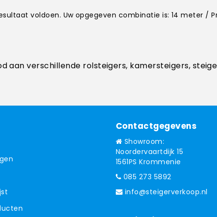
resultaat voldoen. Uw opgegeven combinatie is: 14 meter / 
od aan verschillende rolsteigers, kamersteigers, steig
Contactgegevens
Showroom:
Noordervaartdijk 15
ngen
1561PS Krommenie
085 273 5892
jst
info@steigerverkoop.nl
oducten