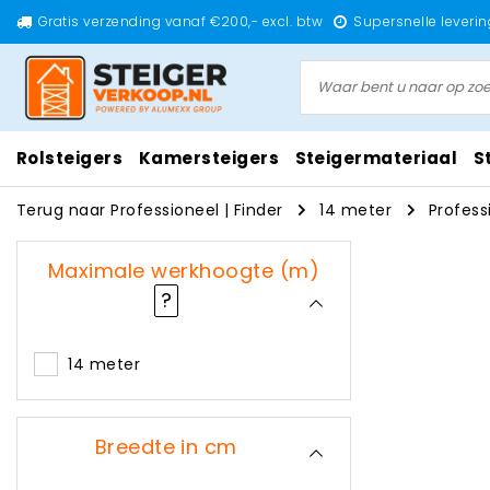
Gratis verzending vanaf €200,- excl. btw
Supersnelle leverin
Rolsteigers
Kamersteigers
Steigermateriaal
S
Terug naar Professioneel
|
Finder
14 meter
Profess
Maximale werkhoogte (m)
?
14 meter
Breedte in cm