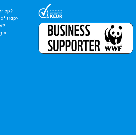
er op?
 of trap?
er?
iger