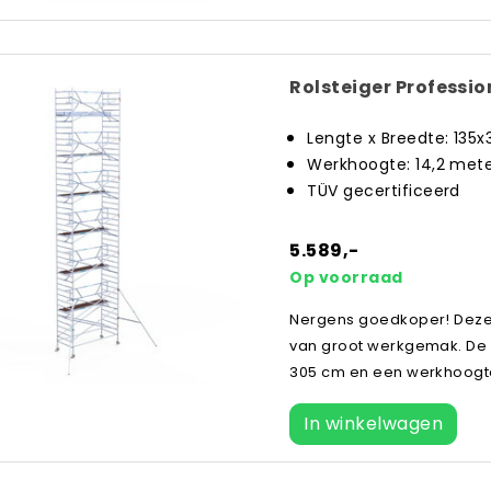
Rolsteiger Professi
Lengte x Breedte: 135
Werkhoogte: 14,2 met
TÜV gecertificeerd
5.589,-
Op voorraad
Nergens goedkoper! Deze e
van groot werkgemak. De r
305 cm en een werkhoogte 
In winkelwagen