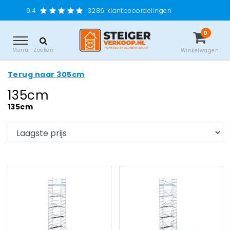
Grati
3286
klantbeoordelingen
0
Menu
Zoeken
Winkelwagen
Terug naar 305cm
135cm
135cm