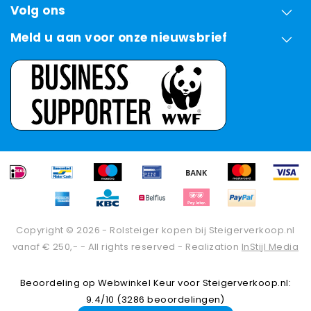
Volg ons
Meld u aan voor onze nieuwsbrief
Copyright © 2026 - Rolsteiger kopen bij Steigerverkoop.nl
vanaf € 250,- - All rights reserved - Realization
InStijl Media
Beoordeling op
Webwinkel Keur
voor Steigerverkoop.nl:
9.4/10 (3286 beoordelingen)