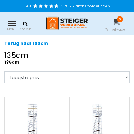
9.4
3285
klantbeoordelingen
0
Menu
Zoeken
Winkelwagen
Terug naar 190cm
135cm
135cm