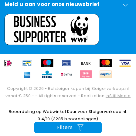
Meld u aan voor onze nieuwsbrief
Copyright © 2026 - Rolsteiger kopen bij Steigerverkoop.nl
vanaf € 250,- - All rights reserved - Realization
InStijl Media
Beoordeling op
Webwinkel Keur
voor Steigerverkoop.nl:
9.4/10 (3285 beoordelingen)
Filters