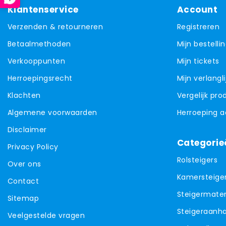
Klantenservice
Account
Verzenden & retourneren
Registreren
Betaalmethoden
Mijn bestelli
Verkooppunten
Mijn tickets
Herroepingsrecht
Mijn verlangli
Klachten
Vergelijk pr
Algemene voorwaarden
Herroeping 
Disclaimer
Categorie
Privacy Policy
Rolsteigers
Over ons
Kamersteige
Contact
Steigermater
Sitemap
Steigeraanh
Veelgestelde vragen