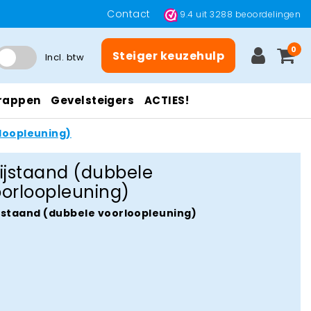
Contact
9.4
uit
3288
beoordelingen
0
Steiger keuzehulp
Incl. btw
rappen
Gevelsteigers
ACTIES!
loopleuning)
ijstaand (dubbele
oorloopleuning)
jstaand (dubbele voorloopleuning)