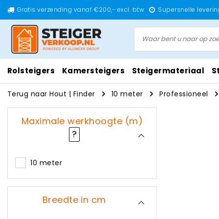
Gratis verzending vanaf €200,- excl. btw
Supersnelle leverin
Rolsteigers
Kamersteigers
Steigermateriaal
S
Terug naar Hout
|
Finder
10 meter
Professioneel
Maximale werkhoogte (m)
?
10 meter
Breedte in cm