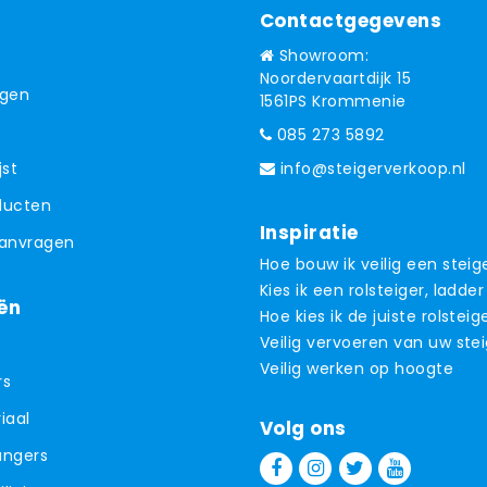
Contactgegevens
Showroom:
Noordervaartdijk 15
ngen
1561PS Krommenie
085 273 5892
jst
info@steigerverkoop.nl
oducten
Inspiratie
aanvragen
Hoe bouw ik veilig een steig
Kies ik een rolsteiger, ladder
ën
Hoe kies ik de juiste rolsteig
Veilig vervoeren van uw ste
Veilig werken op hoogte
rs
iaal
Volg ons
angers