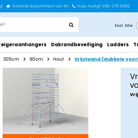
g!
Grootste assortiment van NL!
Hulp nodig? 085-273 5892
Excl. btw
teigeraanhangers
Dakrandbeveiliging
Ladders
T
305cm
90cm
Hout
Vrijstaand (dubbele voor
Vr
v
Vri