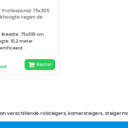
r Professional 75x305
rkhoogte tegen de
x Breedte: 75x305 cm
gte: 10,2 meter
ertificeerd
Bestel
aad
aan verschillende rolsteigers, kamersteigers, steigerm