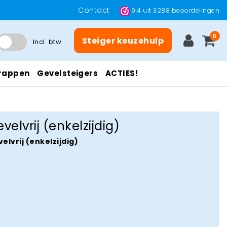
Contact
9.4
uit
3288
beoordelingen
0
Steiger keuzehulp
Incl. btw
rappen
Gevelsteigers
ACTIES!
velvrij (enkelzijdig)
elvrij (enkelzijdig)