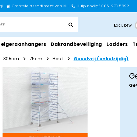
g!
Grootste assortiment van NL!
Hulp nodig? 085-273 5892
Excl. btw
teigeraanhangers
Dakrandbeveiliging
Ladders
T
305cm
75cm
Hout
Gevelvrij (enkelzijdig)
Ge
Gev