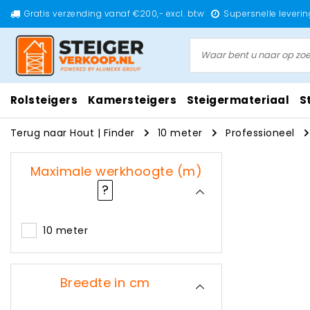
Gratis verzending vanaf €200,- excl. btw
Supersnelle leverin
Rolsteigers
Kamersteigers
Steigermateriaal
S
Terug naar Hout
|
Finder
10 meter
Professioneel
Maximale werkhoogte (m)
?
10 meter
Breedte in cm