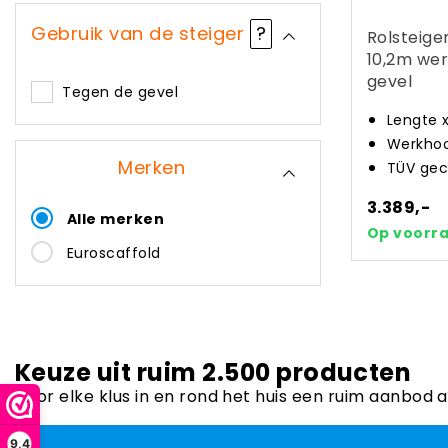
Gebruik van de steiger
?
Rolsteige
10,2m we
gevel
Tegen de gevel
Lengte 
Werkhoo
Merken
TÜV gec
3.389,-
Alle merken
Op voorr
Euroscaffold
Keuze uit ruim 2.500 producten
Voor elke klus in en rond het huis een ruim aanbod 
9,4