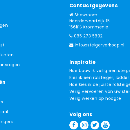
Contactgegevens
Showroom:
Noordervaartdijk 15
ngen
1561PS Krommenie
085 273 5892
jst
info@steigerverkoop.nl
oducten
Inspiratie
aanvragen
Hoe bouw ik veilig een steig
Kies ik een rolsteiger, ladder
ën
Hoe kies ik de juiste rolsteig
Veilig vervoeren van uw ste
Veilig werken op hoogte
rs
iaal
Volg ons
angers