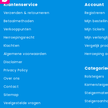
Klantenservice
Account
Verzenden & retourneren
Registreren
Betaalmethoden
Mijn bestelli
Verkooppunten
Mijn tickets
Herroepingsrecht
Mijn verlangli
Klachten
Vergelijk pr
Algemene voorwaarden
Herroeping 
Disclaimer
Categorie
Privacy Policy
Rolsteigers
Over ons
Kamersteige
Contact
Steigermater
Sitemap
Steigeraanh
Veelgestelde vragen