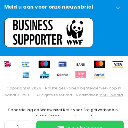
Meld u aan voor onze nieuwsbrief
Copyright © 2026 - Rolsteiger kopen bij Steigerverkoop.nl
vanaf € 250,- - All rights reserved - Realization
InStijl Media
Beoordeling op
Webwinkel Keur
voor Steigerverkoop.nl:
9.4/10 (3286 beoordelingen)
In winkelwagen