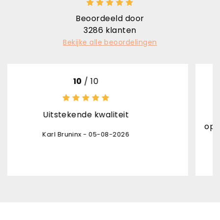
Beoordeeld door
3286
klanten
Bekijke alle beoordelingen
10
/ 10
ekende kwaliteit
het product is
opvolging levering
runinx - 05-08-2026
de pakjesdienst 
Danny Le