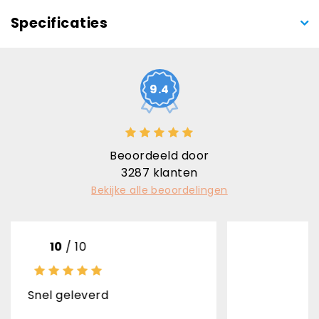
Specificaties
9.4
Beoordeeld door
3287
klanten
Bekijke alle beoordelingen
10
/ 10
rd
Uitstekende kwali