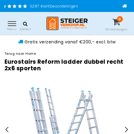
Gratis verzending vanaf 
lantbeoordelingen
0
Menu
Zoeken
Winkelwagen
Gratis verzending vanaf €200,- excl. btw
Terug naar Home
Eurostairs Reform ladder dubbel recht
2x6 sporten