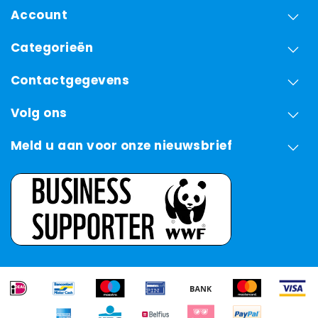
Account
Categorieën
Contactgegevens
Volg ons
Meld u aan voor onze nieuwsbrief