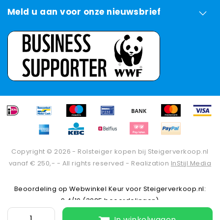
Meld u aan voor onze nieuwsbrief
Copyright © 2026 - Rolsteiger kopen bij Steigerverkoop.nl
vanaf € 250,- - All rights reserved - Realization
InStijl Media
Beoordeling op
Webwinkel Keur
voor Steigerverkoop.nl:
9.4/10 (3285 beoordelingen)
In winkelwagen