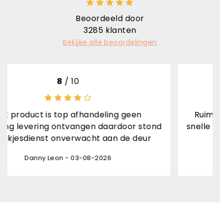
Beoordeeld door
3285
klanten
Bekijke alle beoordelingen
8
/ 10
10
/
op afhandeling geen
Ruime keuze, goede be
ntvangen daardoor stond
snelle verzending met 
nverwacht aan de deur
verpakt, kor
 - 03-08-2026
Hilda Kuijper