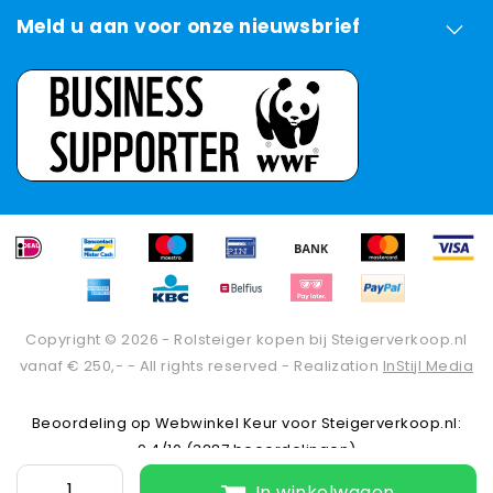
Meld u aan voor onze nieuwsbrief
Copyright © 2026 - Rolsteiger kopen bij Steigerverkoop.nl
vanaf € 250,- - All rights reserved - Realization
InStijl Media
Beoordeling op
Webwinkel Keur
voor Steigerverkoop.nl:
9.4/10 (3287 beoordelingen)
In winkelwagen