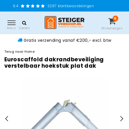
Gratis verze
3287
klantbeoordelingen
0
Menu
Zoeken
Winkelwagen
Gratis verzending vanaf €200,- excl. btw
Terug naar Home
Euroscaffold dakrandbeveiliging
verstelbaar hoekstuk plat dak