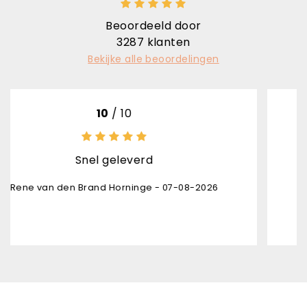
Beoordeeld door
3287
klanten
Bekijke alle beoordelingen
10
/ 10
1
el geleverd
Uitsteke
and Horninge - 07-08-2026
Karl Bruni