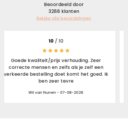
Beoordeeld door
3288
klanten
Bekijke alle beoordelingen
10
/ 10
iteit/prijs verhouding. Zeer
nsen en zelfs als je zelf een
Rene van den
stelling doet komt het goed. Ik
ben zeer tevre
 van Nunen - 07-08-2026