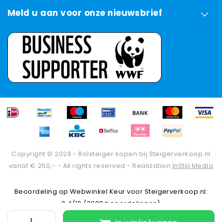
Meld u aan voor onze nieuwsbrief
Copyright © 2026 - Rolsteiger kopen bij Steigerverkoop.nl
vanaf € 250,- - All rights reserved - Realization
InStijl Media
Beoordeling op
Webwinkel Keur
voor Steigerverkoop.nl:
9.4/10 (3288 beoordelingen)