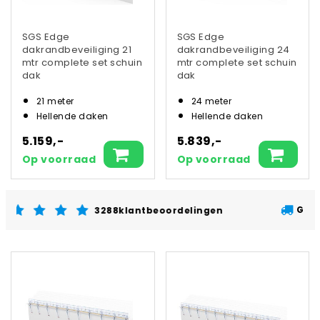
SGS Edge
SGS Edge
dakrandbeveiliging 21
dakrandbeveiliging 24
mtr complete set schuin
mtr complete set schuin
dak
dak
21 meter
24 meter
Hellende daken
Hellende daken
5.159,-
5.839,-
Op voorraad
Op voorraad
Gratis verzending vanaf €
88
klantbeoordelingen