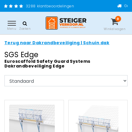
Gratis verzending vanaf €200
tbeoordelingen
0
Menu
Zoeken
Winkelwagen
Terug naar Dakrandbeveiliging | Schuin dak
SGS Edge
Euroscaffold Safety Guard Systems
Dakrandbeveiliging Edge