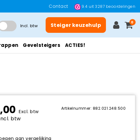
Contact
9.4
uit
3287
beoordelingen
0
Steiger keuzehulp
Incl. btw
rappen
Gevelsteigers
ACTIES!
,00
Artikelnummer: 882.021.248.500
Excl. btw
Incl. btw
egen aan vergelijking