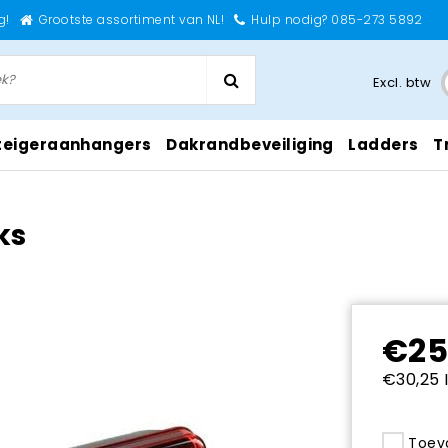
g!
Grootste assortiment van NL!
Hulp nodig? 085-273 5892
Excl. btw
teigeraanhangers
Dakrandbeveiliging
Ladders
T
ks
€25
€30,25 
Toevo