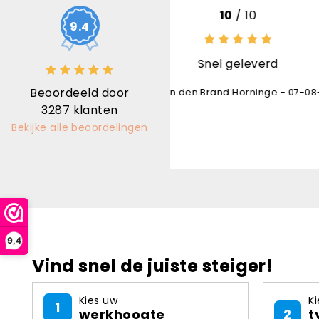
10
/ 10
10
9.4
Snel geleverd
Uitstekend
Beoordeeld door
den Brand Horninge - 07-08-2026
Karl Bruninx
3287
klanten
Bekijke alle beoordelingen
9,4
Vind snel de juiste steiger!
Kies uw
Ki
1
werkhoogte
2
t