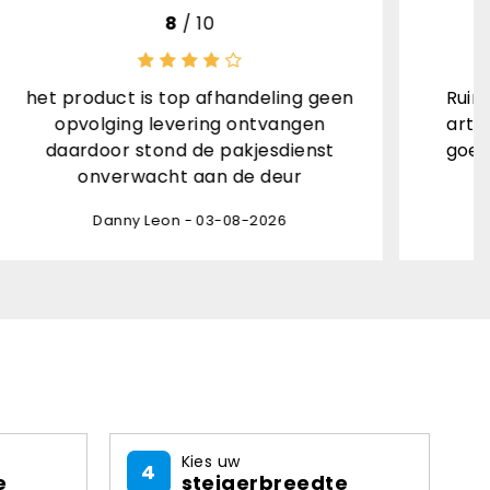
10
/ 10
ling geen
Ruime keuze, goede beschrijving
vangen
artikelen, snelle verzending met
sdienst
goede informatie, goed verpakt,
eur
kortom een 10!
26
Hilda Kuijper - 03-08-2026
Kies uw
4
e
steigerbreedte