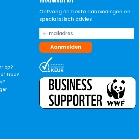
nieuwsbrief
Ontvang de beste aanbiedingen en
specialistisch advies
Aanmelden
er op?
 of trap?
er?
iger