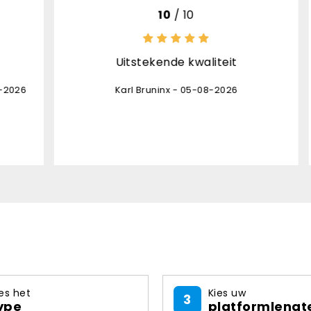
/ 10
8
/ 10
e kwaliteit
het product is top afhande
opvolging levering ont
 - 05-08-2026
daardoor stond de pakje
onverwacht aan de d
Danny Leon - 03-08-20
es het
Kies uw
3
ype
platformlengt