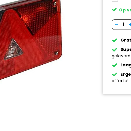
Op v
-
Grat
Supe
geleverd
Laag
Erg
offerte!