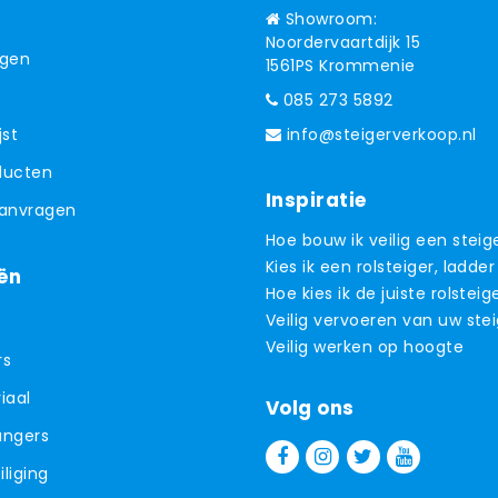
Showroom:
Noordervaartdijk 15
ngen
1561PS Krommenie
085 273 5892
jst
info@steigerverkoop.nl
oducten
Inspiratie
aanvragen
Hoe bouw ik veilig een steig
Kies ik een rolsteiger, ladder
ën
Hoe kies ik de juiste rolsteig
Veilig vervoeren van uw ste
Veilig werken op hoogte
rs
iaal
Volg ons
angers
liging