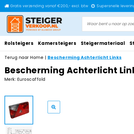
Gratis verzending vanaf €200,- excl. btw
Supersnelle leverin
Rolsteigers
Kamersteigers
Steigermateriaal
S
Terug naar Home
|
Bescherming Achterlicht Links
Bescherming Achterlicht Lin
Merk:
Euroscaffold