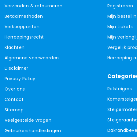
Verzenden & retourneren
Registreren
Betaalmethoden
Mijn bestelli
Verkooppunten
Mijn tickets
Herroepingsrecht
Mijn verlangli
Klachten
Vergelijk pr
Algemene voorwaarden
Herroeping 
Disclaimer
Categorie
Privacy Policy
Rolsteigers
Over ons
Kamersteige
Contact
Steigermater
Sitemap
Steigeraanh
Veelgestelde vragen
Dakrandbevei
Gebruikershandleidingen