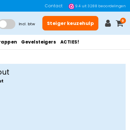
Contact
9.4
uit
3288
beoordelingen
0
Steiger keuzehulp
Incl. btw
rappen
Gevelsteigers
ACTIES!
out
ut