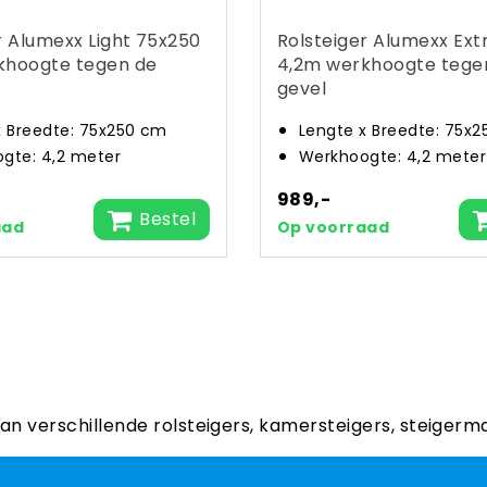
r Alumexx Light 75x250
Rolsteiger Alumexx Ext
khoogte tegen de
4,2m werkhoogte tege
gevel
x Breedte: 75x250 cm
Lengte x Breedte: 75x
gte: 4,2 meter
Werkhoogte: 4,2 meter
989,-
Bestel
aad
Op voorraad
aan verschillende rolsteigers, kamersteigers, steigerm