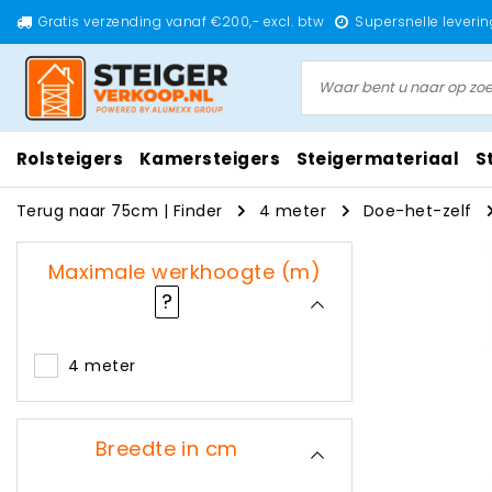
Gratis verzending vanaf €200,- excl. btw
Supersnelle leverin
Rolsteigers
Kamersteigers
Steigermateriaal
S
Terug naar 75cm
|
Finder
4 meter
Doe-het-zelf
Maximale werkhoogte (m)
?
4 meter
Breedte in cm