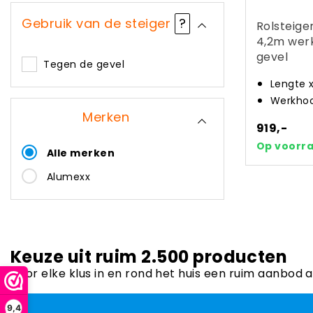
Gebruik van de steiger
?
Rolsteige
4,2m wer
gevel
Tegen de gevel
Lengte 
Werkhoo
Merken
919,-
Op voorr
Alle merken
Alumexx
Keuze uit ruim 2.500 producten
Voor elke klus in en rond het huis een ruim aanbod 
9,4