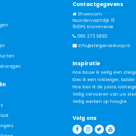
Contactgegevens
Showroom:
Noordervaartdijk 15
ngen
1561PS Krommenie
085 273 5892
jst
info@steigerverkoop.nl
oducten
Inspiratie
aanvragen
Hoe bouw ik veilig een steig
Kies ik een rolsteiger, ladder
ën
Hoe kies ik de juiste rolsteig
Veilig vervoeren van uw ste
Veilig werken op hoogte
rs
iaal
Volg ons
angers