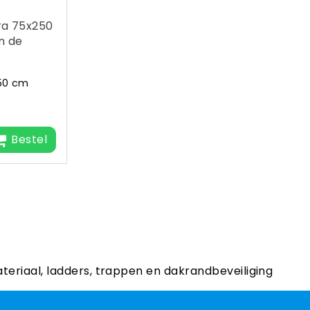
ra 75x250
n de
250 cm
Bestel
ateriaal, ladders, trappen en dakrandbeveiliging