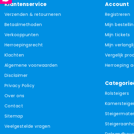
Klantenservice
Account
Verzenden & retourneren
Registreren
Betaalmethoden
Mijn bestelli
Verkooppunten
Mijn tickets
Herroepingsrecht
Mijn verlangli
Klachten
Vergelijk pr
Algemene voorwaarden
Herroeping 
Disclaimer
Categorie
Privacy Policy
Rolsteigers
Over ons
Kamersteige
Contact
Steigermater
Sitemap
Steigeraanh
Veelgestelde vragen