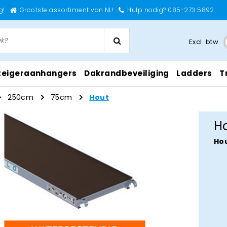
g!
Grootste assortiment van NL!
Hulp nodig? 085-273 5892
Excl. btw
teigeraanhangers
Dakrandbeveiliging
Ladders
T
250cm
75cm
Hout
H
Ho