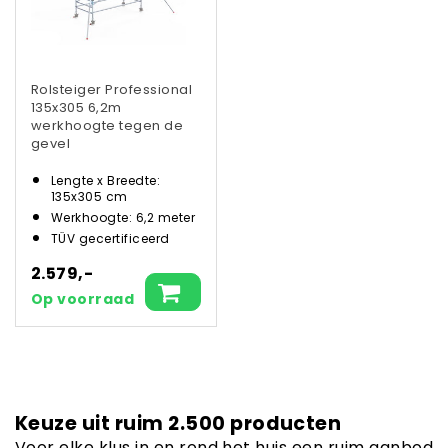
Rolsteiger Professional
135x305 6,2m
werkhoogte tegen de
gevel
Lengte x Breedte:
135x305 cm
Werkhoogte: 6,2 meter
TÜV gecertificeerd
2.579,-
Op voorraad
Keuze uit ruim 2.500 producten
Voor elke klus in en rond het huis een ruim aanbod